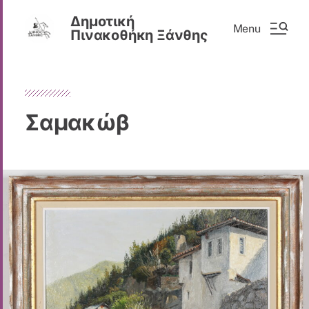
Δημοτική
Menu
Πινακοθήκη Ξάνθης
Σαμακώβ