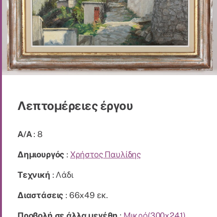
Λεπτομέρειες έργου
A/A
: 8
Δημιουργός
:
Χρήστος Παυλίδης
Τεχνική
: Λάδι
Διαστάσεις
: 66x49 εκ.
Προβολή σε άλλα μεγέθη
:
Μικρό(300x241)
,